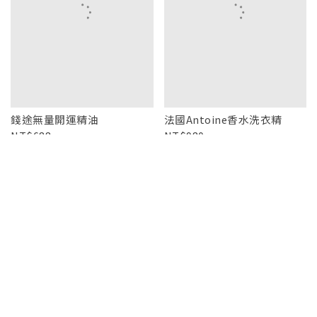
錢途無量開運精油
法國Antoine香水洗衣精
688
980