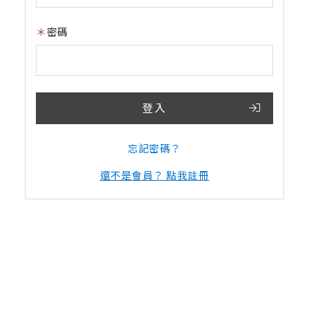
密碼
登入
忘記密碼？
還不是會員？ 點我註冊